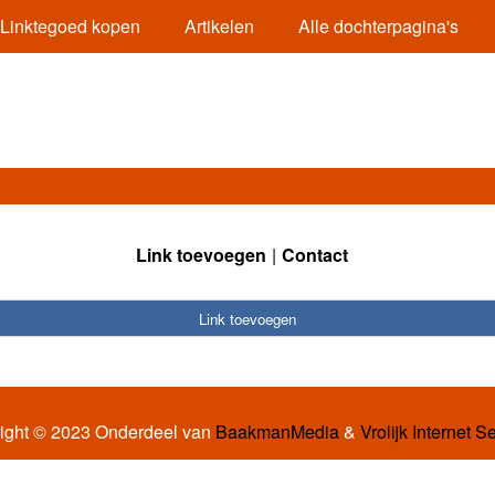
Linktegoed kopen
Artikelen
Alle dochterpagina's
Link toevoegen
Contact
Link toevoegen
ight © 2023 Onderdeel van
BaakmanMedia
&
Vrolijk Internet S