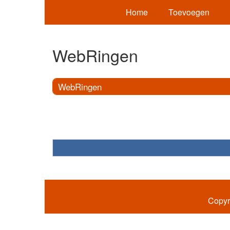
Home
Toevoegen
WebRingen
WebRingen
Copyr